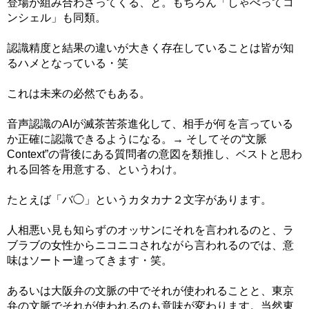
登場が組み合わさってくる、と。もちろん「しゃべってコ
ンシェル」も同類。
認識精度と結果の違いが大きく存在していることは皆が知
るハメとなっている・笑
これは未来の必然でもある。
音声認識のAIが滅茶苦茶進化して、相手が何を言っている
か正確に認識できるようになる。→ そしてその“文脈
Context”の背後にある質問者の意図を類推し、ベストと思わ
れる回答を用意する、というわけ。
たとえば「バ◯」というカタカナ２文字があります。
人相悪い見も知らずのオッサンにそれを言われるのと、ラ
ブラブの女性からニコニコされながら言われるのでは、意
味はソートー違ってきます・笑。
あるいは大阪弁の文脈の中でそれが使われることと、東京
弁の文脈でそれが使われるのも意味が変わります。当然東