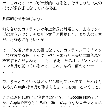
ー、これだけウェブが一般的になると、そうぢゃない人の
ほうが多数派になっている模様。
具体的な例を挙げよう。
知り合いのカメラマンが年上女房と離婚して、まるでタイ
プの違う超ヤンチャな年下女子と再婚した。まあ人の人生
だ、お好きになさい・笑
で、その若い嫁さんの話になって、カメラマン曰く「ネッ
トで検索する時、アイツ、やたらめったら長い文章入れて
検索するんだよねぇ.....」と。まあ、そのオッサン・カメラ
マン自身が驚いているわけ。これ、結構、前のオハナ
シ......。
で、きっとこうい人はどんどん増えていってて、それはも
ちろんGoogle様自身が誰よりもよくご存知、ということ。
ここに進化し続ける“音声認識”とか、「Google Now」と
か、Appleで言うところの「Siri」のようなシロモノとかの