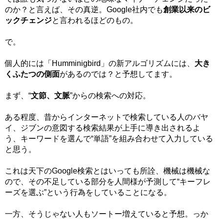
のか？と言えば、その真逆。Google社内でも
創業以来のビ
ックチェンジ
と言われるほどのもの。
で。
個人的には「Humminigbird」の新アルゴリズムには、
大き
くふたつの側面
があるのでは？と予想してます。
まず、“
文節、文脈
”からの検索への対応。
ある程度、昔からインターネットで検索している人のバヤ
イ、ジブンの意図する検索結果が上手に導き出されるよ
う、キーワードを選んで“単語”を組み合わせて入力している
と思う。
これは天下のGoogle検索とはいっても所詮、機械は機械な
ので、その不足している部分を人間様が予測して“キーフレ
ーズを選ぶ”という行為をしていることになる。
一方、そうじゃない人もソートー増えていると予想。っか