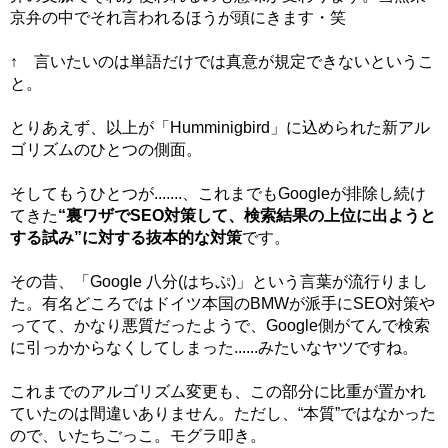
京弁の中でそれ言われるほうが頭にきます・笑
↑ 言いたいのは単語だけでは真意が規定できないというこ
と。
とりあえず、以上が「Humminigbird」に込められた新アル
ゴリズムのひとつの側面。
そしてもうひとつが.......、これまでもGoogleが排除し続け
てきた
“裏ワザでSEO対策して、検索結果の上位に出ようと
する試み”に対する抜本的な対策
です。
その昔、「Google 八分(はちぷ)」という言葉が流行りまし
た。有名どころではドイツ本国のBMWが派手にSEO対策や
ってて、かなり悪質だったようで、Google側がてんで検索
に引っかからなくしてしまった......みたいなヤツですね。
これまでのアルゴリズム変更も、この部分に比重が置かれ
ていたのは間違いありません。ただし、“本質”ではなかった
ので、いたちごっこ。モグラ叩き。