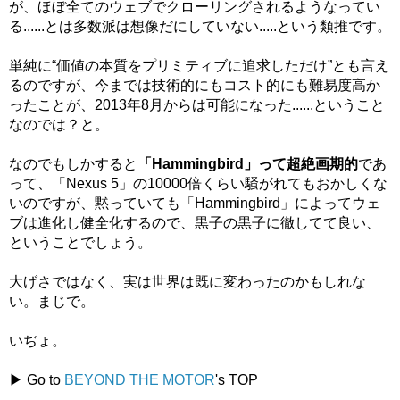
が、ほぼ全てのウェブでクローリングされるようなってい
る......とは多数派は想像だにしていない.....という類推です。
単純に“価値の本質をプリミティブに追求しただけ”とも言え
るのですが、今までは技術的にもコスト的にも難易度高か
ったことが、2013年8月からは可能になった......ということ
なのでは？と。
なのでもしかすると
「Hammingbird」って超絶画期的
であ
って、「Nexus 5」の10000倍くらい騒がれてもおかしくな
いのですが、黙っていても「Hammingbird」によってウェ
ブは進化し健全化するので、黒子の黒子に徹してて良い、
ということでしょう。
大げさではなく、実は世界は既に変わったのかもしれな
い。まじで。
いぢょ。
▶ Go to
BEYOND THE MOTOR
's TOP