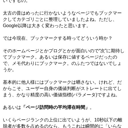
いですもの。
太古の昔はめったに行かないようなページでもブックマー
クしてカテゴリごとに整理していましたよね。ただし、
Google以降は大きく変わったと思います。
では今現在、ブックマークする時ってどういう時か？
そのホームページとかプログとかが面白いので“次”に期待し
てブックマーク。あるいは保存に値するページだったの
で、メモ代わりにブックマーク。のふたつではないでしょ
うか。
基本的に他人様にはブックマークは晒さない。けれど、だ
からこそ、ユーザー自身の価値判断がストレートに出てし
まう、かなり精度の高い価値指標(パラメータ)ですよね。
あるいは
「ページ訪問時の平均滞在時間」
。
いくらページランクの上位に出ていようが、10秒以下の離
脱者が多数を占めるのなら、もうこれは瞬間的に「いらな