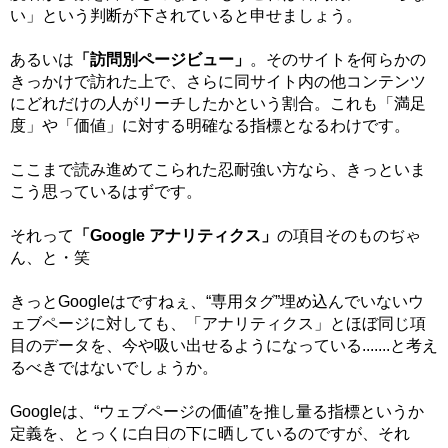
い」という判断が下されていると申せましょう。
あるいは
「訪問別ページビュー」
。そのサイトを何らかの
きっかけで訪れた上で、さらに同サイト内の他コンテンツ
にどれだけの人がリーチしたかという割合。これも「満足
度」や「価値」に対する明確なる指標となるわけです。
ここまで読み進めてこられた忍耐強い方なら、きっといま
こう思っているはずです。
それって
「Google アナリティクス」
の項目そのものぢゃ
ん、と・笑
きっとGoogleはですねぇ、“専用タグ”埋め込んでいないウ
ェブページに対しても、「アナリティクス」とほぼ同じ項
目のデータを、今や吸い出せるようになっている.......と考え
るべきではないでしょうか。
Googleは、“ウェブページの価値”を推し量る指標というか
定義を、とっくに白日の下に晒しているのですが、それ